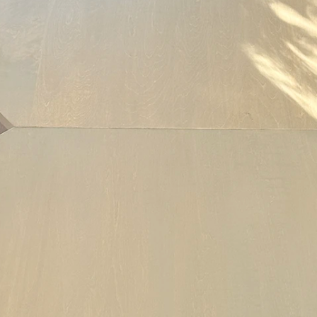
メ
イ
ン
コ
ン
テ
ン
ツ
へ
移