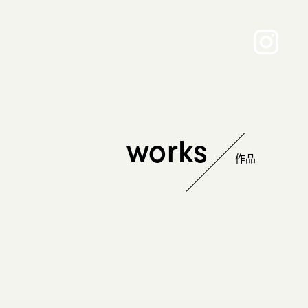
about
news
contact
works