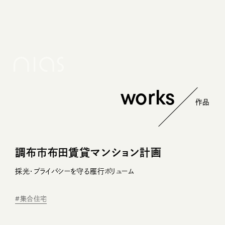
メ
イ
ン
コ
ン
テ
ン
ツ
へ
works
移
動
調布市布田賃貸マンション計画
採光・プライバシーを守る雁行ボリューム
#集合住宅