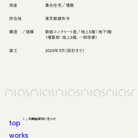
用途
集合住宅／増築
所在地
東京都調布市
構造 ／規模
鉄筋コンクリート造／地上5階｜地下1階
（増築部：地上3階、一部改修）
竣工
2025年11月（設計まで）
top
works