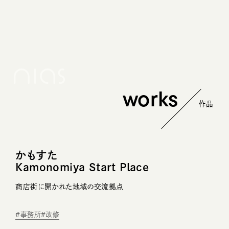
メ
イ
ン
コ
ン
テ
ン
ツ
へ
works
移
動
かもすた
Kamonomiya Start Place
商店街に開かれた地域の交流拠点
#事務所
#改修