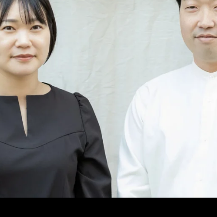
メ
イ
ン
コ
ン
テ
ン
ツ
へ
移
動