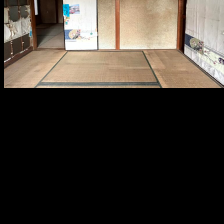
メ
イ
ン
コ
ン
テ
ン
ツ
へ
移
動