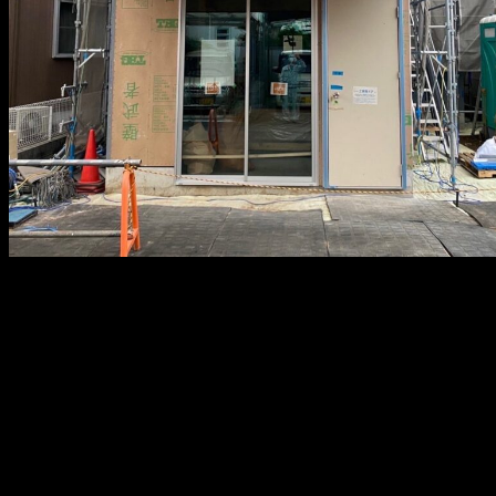
メ
イ
ン
コ
ン
テ
ン
ツ
へ
移
動