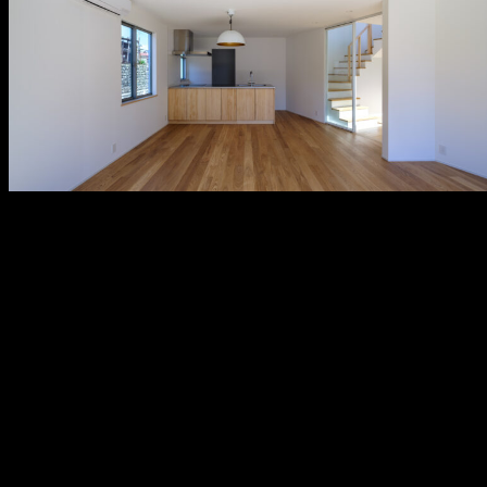
メ
イ
ン
コ
ン
テ
ン
ツ
へ
移
動